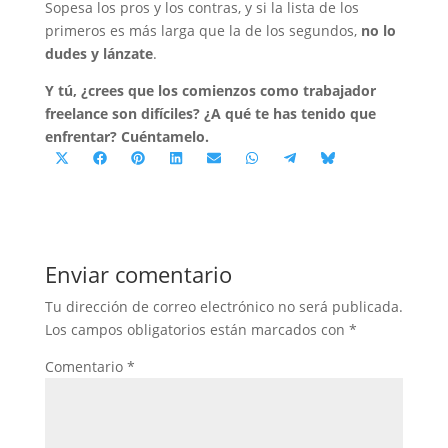
Sopesa los pros y los contras, y si la lista de los
primeros es más larga que la de los segundos,
no lo
dudes y lánzate
.
Y tú, ¿crees que los comienzos como trabajador
freelance son difíciles? ¿A qué te has tenido que
enfrentar? Cuéntamelo.
Compartir
Compartir
Compartir
Compartir
Compartir
Compartir
Compartir
Compartir
en
en
en
en
en
en
en
en
X
Facebook
Pinterest
LinkedIn
Email
WhatsApp
Telegram
Bluesky
(Twitter)
Enviar comentario
Tu dirección de correo electrónico no será publicada.
Los campos obligatorios están marcados con
*
Comentario
*