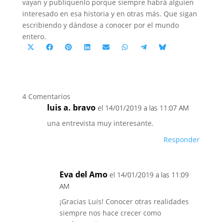
vayan y publíquenlo porque siempre habrá alguien
interesado en esa historia y en otras más. Que sigan
escribiendo y dándose a conocer por el mundo
entero.
Compartir
Compartir
Compartir
Compartir
Compartir
Compartir
Compartir
Compartir
en
en
en
en
en
en
en
en
X
Facebook
Pinterest
LinkedIn
Email
WhatsApp
Telegram
Bluesky
(Twitter)
4 Comentarios
luis a. bravo
el 14/01/2019 a las 11:07 AM
una entrevista muy interesante.
Responder
Eva del Amo
el 14/01/2019 a las 11:09
AM
¡Gracias Luis! Conocer otras realidades
siempre nos hace crecer como