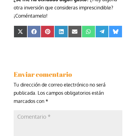
otra inversión que consideras imprescindible?
¡Coméntamelo!
Compartir
Compartir
Compartir
Compartir
Compartir
Compartir
Compartir
Comparti
en
en
en
en
en
en
en
en
X
Facebook
Pinterest
LinkedIn
Email
WhatsApp
Telegram
Bluesky
(Twitter)
Enviar comentario
Tu dirección de correo electrónico no será
publicada.
Los campos obligatorios están
marcados con
*